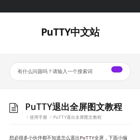
PuTTY中文站
PuTTY退出全屏图文教程
/
使用手册
/
PuTTY退出全屏图文教程
想必很多小伙伴都不知道怎么退出
PuTTY
全屏，下面小编