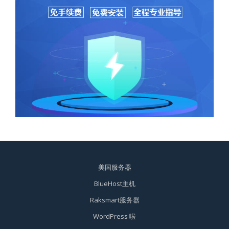
美国服务器
BlueHost主机
Raksmart服务器
WordPress 啦