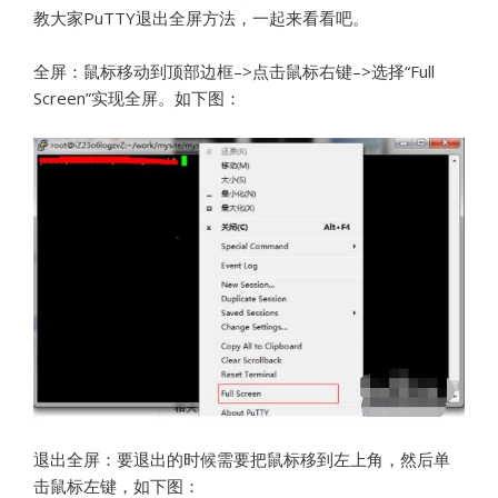
教大家PuTTY退出全屏方法，一起来看看吧。
全屏：鼠标移动到顶部边框–>点击鼠标右键–>选择“Full
Screen”实现全屏。如下图：
退出全屏：要退出的时候需要把鼠标移到左上角，然后单
击鼠标左键，如下图：