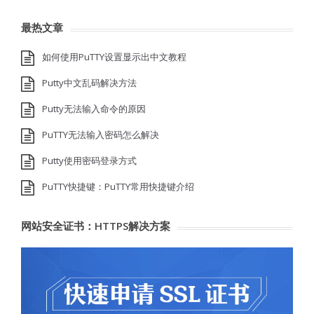
最热文章
如何使用PuTTY设置显示出中文教程
Putty中文乱码解决方法
Putty无法输入命令的原因
PuTTY无法输入密码怎么解决
Putty使用密码登录方式
PuTTY快捷键：PuTTY常用快捷键介绍
网站安全证书：HTTPS解决方案