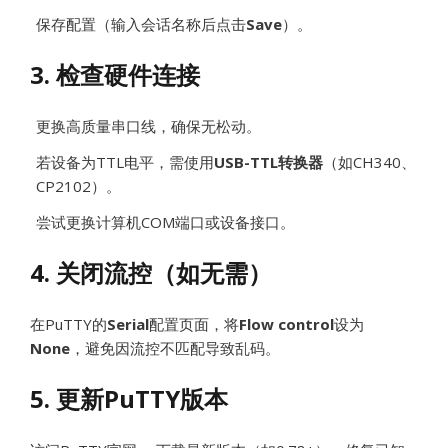
保存配置（输入会话名称后点击
Save
）。
3. 检查硬件连接
更换高质量串口线，确保无松动。
若设备为TTL电平，需使用
USB-TTL转换器
（如CH340、
CP2102）。
尝试更换计算机COM端口或设备接口。
4. 关闭流控（如无需）
在PuTTY的
Serial
配置页面，将
Flow control
设为
None
，避免因流控不匹配导致乱码。
5. 更新PuTTY版本