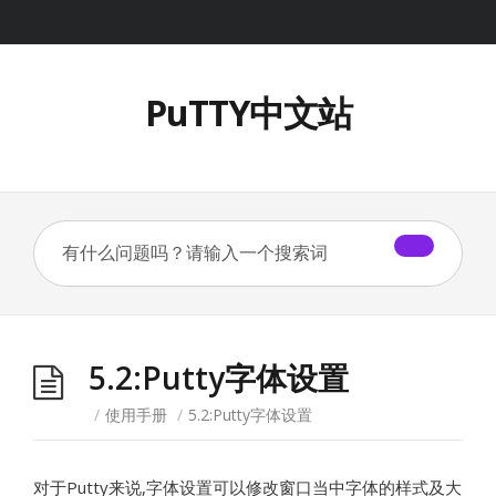
PuTTY中文站
5.2:Putty字体设置
/
使用手册
/
5.2:Putty字体设置
对于Putty来说,字体设置可以修改窗口当中字体的样式及大