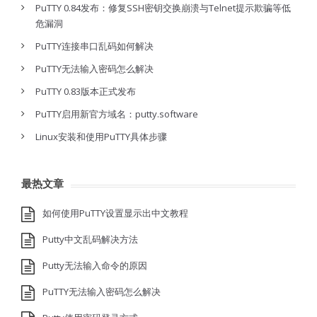
PuTTY 0.84发布：修复SSH密钥交换崩溃与Telnet提示欺骗等低
危漏洞
PuTTY连接串口乱码如何解决
PuTTY无法输入密码怎么解决
PuTTY 0.83版本正式发布
PuTTY启用新官方域名：putty.software
Linux安装和使用PuTTY具体步骤
最热文章
如何使用PuTTY设置显示出中文教程
Putty中文乱码解决方法
Putty无法输入命令的原因
PuTTY无法输入密码怎么解决