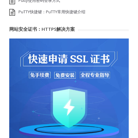
Putty使用密码登录方式
PuTTY快捷键：PuTTY常用快捷键介绍
网站安全证书：HTTPS解决方案