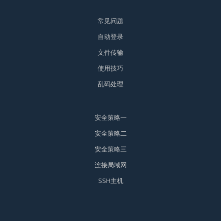
常见问题
自动登录
文件传输
使用技巧
乱码处理
安全策略一
安全策略二
安全策略三
连接局域网
SSH主机