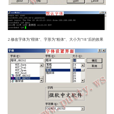
2.修改字体为”楷体”、字形为”粗体”、大小为”18″后的效果