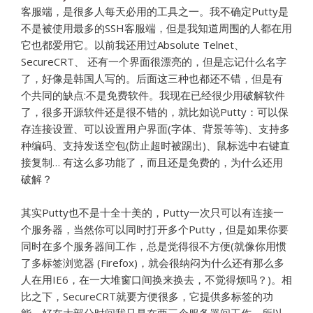
客服端，是很多人每天必用的工具之一。我不确定Putty是
不是被使用最多的SSH客服端，但是我知道周围的人都在用
它也都爱用它。以前我还用过Absolute Telnet、
SecureCRT、 还有一个界面很漂亮的，但是忘记什么名字
了，好像是韩国人写的。后面这三种也都还不错，但是有
个共同的缺点:不是免费软件。我现在已经很少用破解软件
了，很多开源软件还是很不错的，就比如说Putty：可以保
存连接设置、可以设置用户界面(字体、背景等等)、支持多
种编码、支持发送空包(防止超时被踢出)、鼠标选中右键直
接复制… 有这么多功能了，而且还是免费的，为什么还用
破解？
其实Putty也不是十全十美的，Putty一次只可以有连接一
个服务器，当然你可以同时打开多个Putty，但是如果你要
同时在多个服务器间工作，总是觉得很不方便(就像你用惯
了多标签浏览器 (Firefox)，就会很纳闷为什么还有那么多
人在用IE6，在一大堆窗口间换来换去，不觉得烦吗？)。相
比之下，SecureCRT就要方便很多，它提供多标签的功