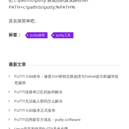
把 c:\path\to\putty 换成你的真实路径set
PATH=c:\path\to\putty;%PATH%
其实很简单吧。
标签：
putty使用
putty工具
最新文章
PuTTY 0.84发布：修复SSH密钥交换崩溃与Telnet提示欺骗等低
危漏洞
PuTTY连接串口乱码如何解决
PuTTY无法输入密码怎么解决
PuTTY 0.83版本正式发布
PuTTY启用新官方域名：putty.software
Linux安装和使用PuTTY具体步骤