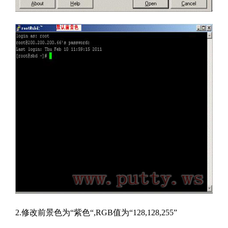
2.
修改前景色为
“
紫色
“,RGB
值为
“128,128,255”