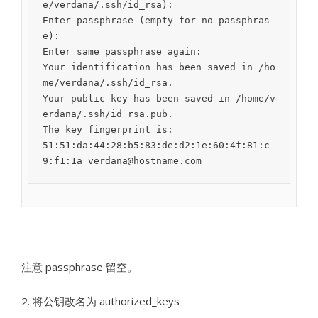
e/verdana/.ssh/id_rsa):

Enter passphrase (empty for no passphras
e):

Enter same passphrase again:

Your identification has been saved in /ho
me/verdana/.ssh/id_rsa.

Your public key has been saved in /home/v
erdana/.ssh/id_rsa.pub.

The key fingerprint is:

51:51:da:44:28:b5:83:de:d2:1e:60:4f:81:c
9:f1:1a verdana@hostname.com
注意 passphrase 留空。
2. 将公钥改名为 authorized_keys