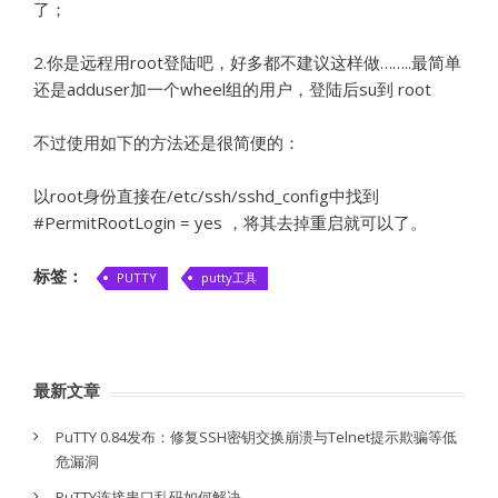
了；
2.你是远程用root登陆吧，好多都不建议这样做……..最简单
还是adduser加一个wheel组的用户，登陆后su到 root
不过使用如下的方法还是很简便的：
以root身份直接在/etc/ssh/sshd_config中找到
#PermitRootLogin = yes ，将其去掉重启就可以了。
标签：
PUTTY
putty工具
最新文章
PuTTY 0.84发布：修复SSH密钥交换崩溃与Telnet提示欺骗等低
危漏洞
PuTTY连接串口乱码如何解决