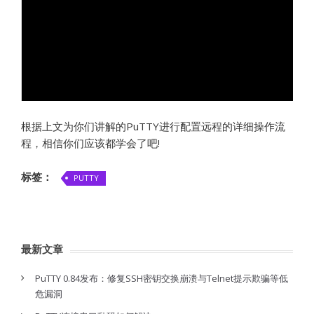
根据上文为你们讲解的PuTTY进行配置远程的详细操作流
程，相信你们应该都学会了吧!
标签：
PUTTY
最新文章
PuTTY 0.84发布：修复SSH密钥交换崩溃与Telnet提示欺骗等低
危漏洞