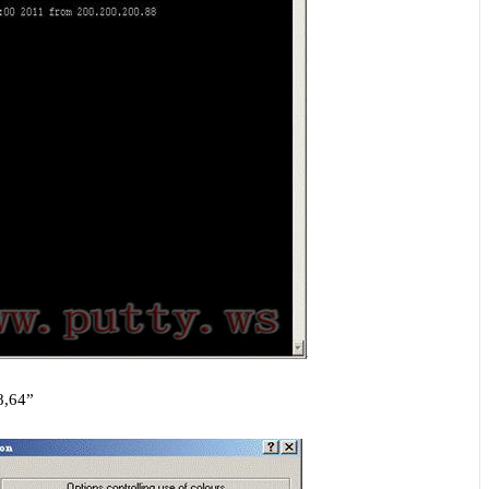
8,64”