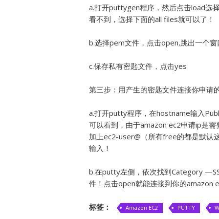
a.打开puttygen程序，然后点击loa
看不到，选择下面的all files就可以了！
b.选择pem文件，点击open,跳出一个窗
c.保存私有密匙文件，点击yes
第三步：用产生的密匙文件连接你申请的免费
a.打开putty程序，在hostname输入Pub
可以看到，由于amazon ec2申请ip
加上ec2-user@（所有free的都
输入！
b.在putty左侧，依次找到Category 
件！点击open就能连接到你的amazon 
标签：
Amazon EC2
PUTTY
W