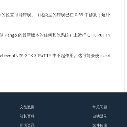
标的位置可能错误。（此类型的错误已在 0.59 中修复；这种
有类似 Pango 的最新版本的任何其他系统）上运行 GTK PuTTY
 events 在 GTK 3 PuTTY 中不起作用。这可能会使 scroll
文德数据
常见问题
站长百科
自动登录
新闻资讯
文件传输