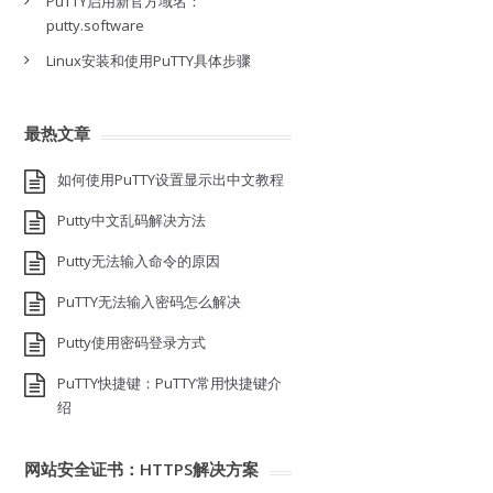
PuTTY启用新官方域名：
putty.software
Linux安装和使用PuTTY具体步骤
最热文章
如何使用PuTTY设置显示出中文教程
Putty中文乱码解决方法
Putty无法输入命令的原因
PuTTY无法输入密码怎么解决
Putty使用密码登录方式
PuTTY快捷键：PuTTY常用快捷键介
绍
网站安全证书：HTTPS解决方案