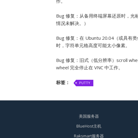
作。
Bug 修复：从备用终端屏幕还原时，光
情况未解决。）
Bug 修复：在 Ubuntu 20.04（或具
时，字符单元格高度可能太小像素。
Bug 修复：旧式（低分辨率）scroll wheel
wheel 完全停止在 VNC 中工作。
标签：
PUTTY
美国服务器
BlueHost主机
Raksmart服务器