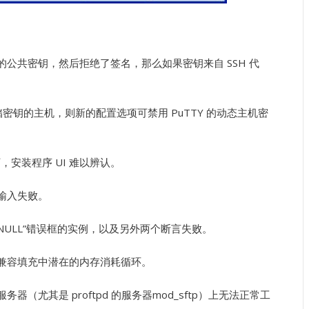
供的公共密钥，然后拒绝了签名，那么如果密钥来自 SSH 代
钥的主机，则新的配置选项可禁用 PuTTY 的动态主机密
式下，安装程序 UI 难以辨认。
密码输入失败。
e==NULL”错误框的实例，以及另外两个断言失败。
错误兼容填充中潜在的内存消耗循环。
务器（尤其是 proftpd 的服务器mod_sftp）上无法正常工