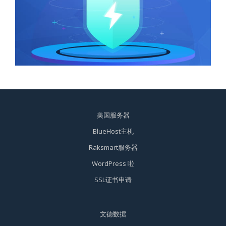
美国服务器
BlueHost主机
Raksmart服务器
WordPress 啦
SSL证书申请
文德数据