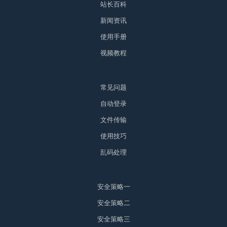
站长百科
新闻资讯
使用手册
视频教程
常见问题
自动登录
文件传输
使用技巧
乱码处理
安全策略一
安全策略二
安全策略三