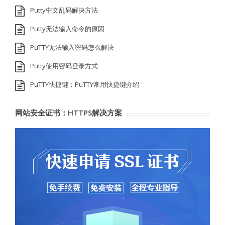
Putty中文乱码解决方法
Putty无法输入命令的原因
PuTTY无法输入密码怎么解决
Putty使用密码登录方式
PuTTY快捷键：PuTTY常用快捷键介绍
网站安全证书：HTTPS解决方案