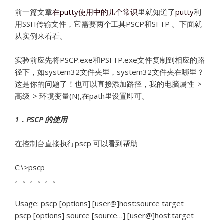
前一篇文章
在putty使用中的几个常识
里就知道了
putty
利
用SSH传输文件，它需要两个工具PSCP和SFTP 。下面就
从实例来看看。
实验前应先将PSCP.exe和PSFTP.exe文件复制到相应的路
径下，如system32文件夹里，system32文件夹在哪里？
这是你的问题了！也可以直接添加路径，我的电脑属性->
高级-> 环境变量(N),在path里设置即可。
1
．PSCP
的使用
在控制台直接执行pscp 可以看到帮助
C:\>pscp
。。。。。。
Usage: pscp [options] [user@]host:source target
pscp [options] source [source…] [user@]host:target