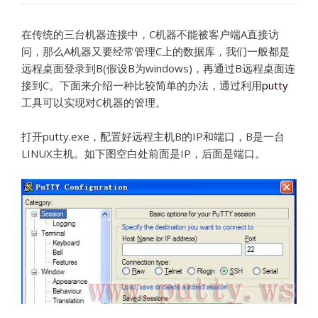
在传统的三台机器连接中，
C
机器不能被客户端
A
直接访
问，那么A机器又要经常管理C上的数据库，我们一般都是
远程桌面登录到
B(
假设
B
为
windows)
，再通过
B
远程桌面连
接到
C
。下面来介绍一种比较简单的办法，通过利用
putty
工具可以实现对C机器的管理。
打开putty.exe，配置好远程主机
B
的
IP
和端口，
B
是一台
LINUX
主机。如下图空白处前面是IP，后面是端口。