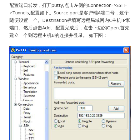
配置端口转发，打开
putty,
点击左侧的
Connection->SSH-
>Tunnels,
配置如下。
Source port
是客户端
A
端口号，这个
随便设置一个。
Destination
栏填写远程局域网内
C
主机
IP
和
端口。然后点击
Add
。配置完成后，点击下边的
Open,
首先
建立一个到远程主机
B
的连接并登录。 如下图：